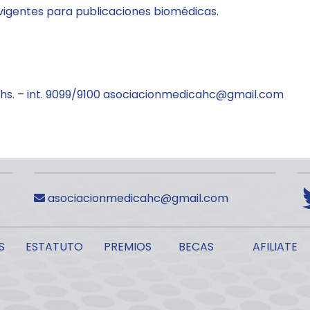
 vigentes para publicaciones biomédicas.
 hs. – int. 9099/9100
asociacionmedicahc@
gmail.com
asociacionmedicahc@gmail.com
S
ESTATUTO
PREMIOS
BECAS
AFILIATE