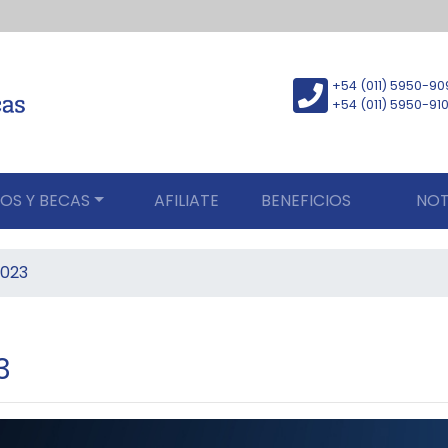
+54 (011) 5950-90
+54 (011) 5950-91
OS Y BECAS
AFILIATE
BENEFICIOS
NOT
2023
3